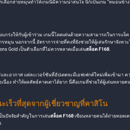
ือกสายหมุนทำให้เกมนี้มีความน่าสนใจ นี่ก็เป็นเกม “หมอนข้าง
็งแกร่งให้กับผู้เข้าร่วม เกมนี้โดดเด่นด้วยความสามารถในการแจ็ค
หมุน นอกจากนี้ อัตราการจ่ายที่คงที่ยังช่วยให้ผู้เล่นรักษาจังหวะ
ons Gold เป็นตัวเลือกที่ไม่ควรพลาดเมื่อเล่น
สล็อต F168.
ร่และอวกาศ แต่ละเวอร์ชันที่อัปเดตจะมีเอฟเฟกต์ใหม่เพิ่มเข้ามา 
เนื่อง ทำให้ผลลัพธ์คาดเดาได้ยาก นี่คือเกมที่ช่วยให้ผู้เล่นหลายคน
เร็วที่สุดจากผู้เชี่ยวชาญที่คาสิโน
เป็นปัจจัยสำคัญในการเล่น
สล็อต F168
เซียนหลายคนได้ถ่ายทอดเค
.