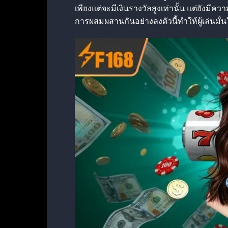
เพียงแต่จะมีเงินรางวัลสูงเท่านั้น แต่ยังม
การผสมผสานกันอย่างลงตัวนี้ทำให้ผู้เล่นมั่น