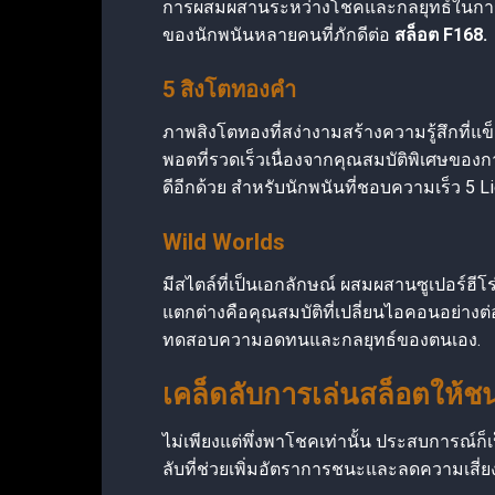
การผสมผสานระหว่างโชคและกลยุทธ์ในการเล
ของนักพนันหลายคนที่ภักดีต่อ
สล็อต F168.
5 สิงโตทองคำ
ภาพสิงโตทองที่สง่างามสร้างความรู้สึกที่แข
พอตที่รวดเร็วเนื่องจากคุณสมบัติพิเศษของการ
ดีอีกด้วย สำหรับนักพนันที่ชอบความเร็ว 5 Li
Wild Worlds
มีสไตล์ที่เป็นเอกลักษณ์ ผสมผสานซูเปอร์ฮีโ
แตกต่างคือคุณสมบัติที่เปลี่ยนไอคอนอย่างต่อ
ทดสอบความอดทนและกลยุทธ์ของตนเอง.
เคล็ดลับการเล่นสล็อตให้ชนะ
ไม่เพียงแต่พึ่งพาโชคเท่านั้น ประสบการณ์ก็
ลับที่ช่วยเพิ่มอัตราการชนะและลดความเสี่ยง