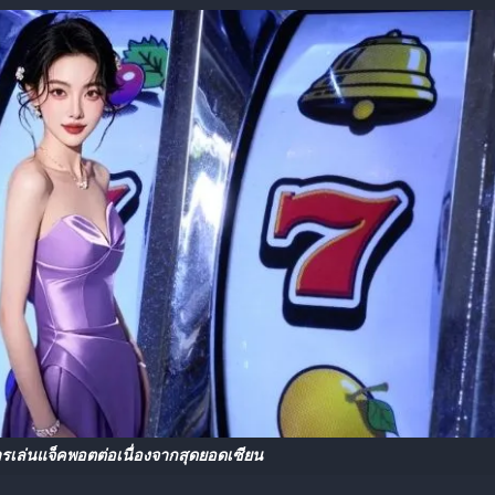
ารเล่นแจ็คพอตต่อเนื่องจากสุดยอดเซียน