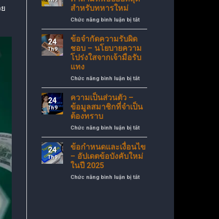
–
ที่
สำหรับทหารใหม่
วย
จุด
ได้
ở
Chức năng bình luận bị tắt
หมาย
รับ
คำถาม
ปลาย
ความ
ที่
ทาง
นิยม
ข้อจำกัดความรับผิด
24
พบ
ความ
มาก
ชอบ – นโยบายความ
Th9
บ่อย
บันเทิง
ที่สุด
โปร่งใสจากเจ้ามือรับ
–
ที่
ในปี
แทง
คำถาม
ปลอดภัย
ที่
ở
Chức năng bình luận bị tắt
พบ
ข้อ
บ่อย
จำกัด
ความเป็นส่วนตัว –
24
ที่สุด
ความ
ข้อมูลสมาชิกที่จำเป็น
Th9
สำหรับ
รับ
ต้องทราบ
ทหาร
ผิด
ใหม่
ở
Chức năng bình luận bị tắt
ชอบ
ความ
–
เป็น
นโยบาย
ข้อกำหนดและเงื่อนไข
24
ส่วน
ความ
– อัปเดตข้อบังคับใหม่
Th9
ตัว
โปร่งใส
ในปี 2025
–
จาก
ở
Chức năng bình luận bị tắt
ข้อมูล
เจ้า
ข้อ
สมาชิก
มือ
กำหนด
ที่
รับ
และ
จำเป็น
แทง
เงื่อนไข
ต้อง
–
ทราบ