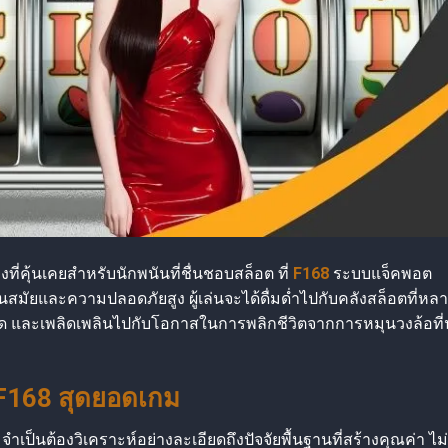
่คุ้นเคยสำหรับนักพนันที่ชื่นชอบสล็อต ที่
F168
ระบบแจ็คพอต
ันสมัยและความปลอดภัยสูง ผู้เล่นจะได้ดื่มด่ำไปกับคลังสล็อตที่หล
 และเพลิดเพลินไปกับโอกาสในการพลิกชีวิตจากการหมุนวงล้อที่
 F168 สุดยอดเกม
จำเป็นต้องวิเคราะห์อย่างละเอียดถึงปัจจัยพื้นฐานที่สร้างคุณค่า ไม่