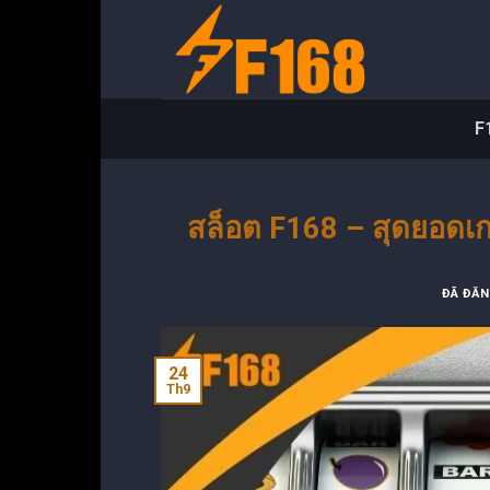
Chuyển
đến
nội
dung
F
สล็อต F168 – สุดยอดเก
ĐÃ ĐĂ
24
Th9