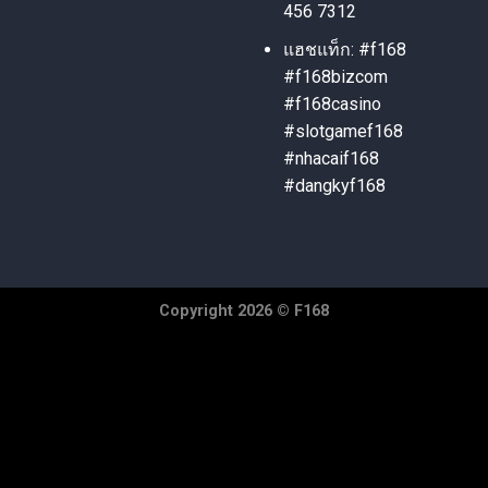
456 7312
แฮชแท็ก: #f168
#f168bizcom
#f168casino
#slotgamef168
#nhacaif168
#dangkyf168
Copyright 2026 ©
F168