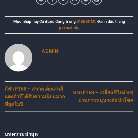
Mục nhập này đã được đăng trong
เกมยอดฮิต
. Đánh dấu trang
permalink
.
ADMIN
กีฬา F168 – สนามเด็กเล่นสี
หวย F168 – เปลี่ยนชีวิตง่ายๆ
แดงดำที่ได้รับความนิยมมาก
ผ่านการหมุนวงล้อนำโชค
ที่สุดในปี
บทความล่าสุด