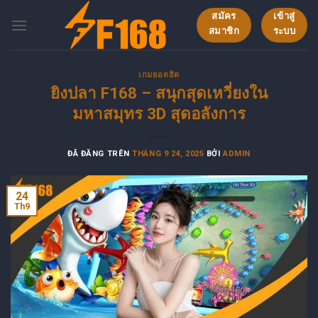
Chuyển
สมัคร
เข้าสู่
đến
สมาชิก
ระบบ
nội
dung
เกมยอดฮิต
ยิงปลา F168 – สนุกสุดเหวี่ยงใน
มหาสมุทร 3D สุดอลังการ
ĐÃ ĐĂNG TRÊN
THÁNG 9 24, 2025
BỞI
ADMIN
24
Th9