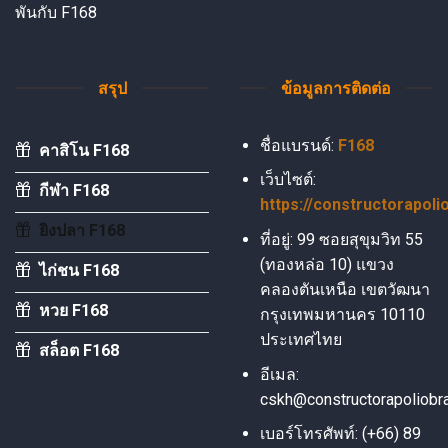
พันกับ F168
สรุป
ข้อมูลการติดต่อ
ชื่อแบรนด์:
F168
คาสิโน F168
เว็บไซต์:
กีฬา F168
https://constructorapoli
ยิงปลา F168
ที่อยู่: 99 ซอยสุขุมวิท 55
(ทองหล่อ 10) แขวง
ไก่ชน F168
คลองตันเหนือ เขตวัฒนา
หวย F168
กรุงเทพมหานคร 10110
ประเทศไทย
สล็อต F168
อีเมล:
cskh@constructorapoliobr
เบอร์โทรศัพท์: (+66) 89