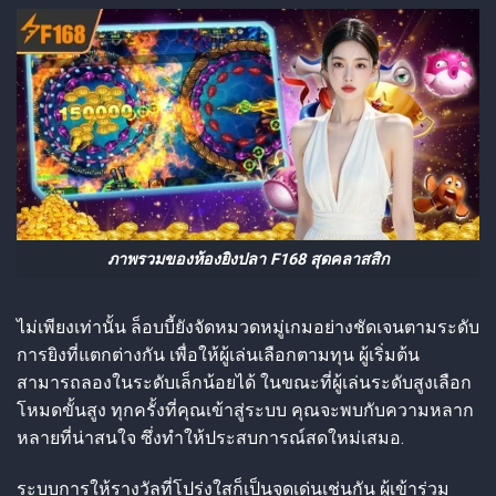
ภาพรวมของห้องยิงปลา F168 สุดคลาสสิก
ไม่เพียงเท่านั้น ล็อบบี้ยังจัดหมวดหมู่เกมอย่างชัดเจนตามระดับ
การยิงที่แตกต่างกัน เพื่อให้ผู้เล่นเลือกตามทุน ผู้เริ่มต้น
สามารถลองในระดับเล็กน้อยได้ ในขณะที่ผู้เล่นระดับสูงเลือก
โหมดขั้นสูง ทุกครั้งที่คุณเข้าสู่ระบบ คุณจะพบกับความหลาก
หลายที่น่าสนใจ ซึ่งทำให้ประสบการณ์สดใหม่เสมอ.
ระบบการให้รางวัลที่โปร่งใสก็เป็นจุดเด่นเช่นกัน ผู้เข้าร่วม