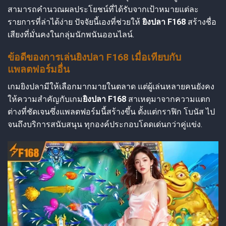
สามารถคำนวณผลประโยชน์ที่ได้รับจากเป้าหมายแต่ละ
รายการที่ล่าได้ง่าย ปัจจัยนี้เองที่ช่วยให้
ยิงปลา F168
สร้างชื่อ
เสียงที่มั่นคงในกลุ่มนักพนันออนไลน์.
ข้อดีของการเล่นยิงปลา F168 เมื่อเทียบกับ
แพลตฟอร์มอื่น
เกมยิงปลามีให้เลือกมากมายในตลาด แต่ผู้เล่นหลายคนยังคง
ให้ความสำคัญกับเกม
ยิงปลา F168
สาเหตุมาจากความแตก
ต่างที่ชัดเจนซึ่งแพลตฟอร์มนี้สร้างขึ้น ตั้งแต่กราฟิก โบนัส ไป
จนถึงบริการสนับสนุน ทุกองค์ประกอบโดดเด่นกว่าคู่แข่ง.