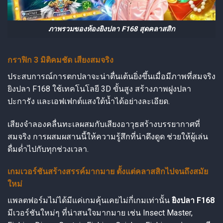
ภาพรวมของห้องยิงปลา F168 สุดคลาสสิก
กราฟิก 3 มิติคมชัด เสียงสมจริง
ประสบการณ์การตกปลาจะน่าตื่นเต้นยิ่งขึ้นเมื่อมีภาพที่สมจริง
ยิงปลา F168 ใช้เทคโนโลยี 3D ขั้นสูง สร้างภาพฝูงปลา
ปะการัง และเอฟเฟกต์แสงใต้น้ำได้อย่างละเอียด.
เสียงจำลองคลื่นทะเลผสมกับเสียงอาวุธสร้างบรรยากาศที่
สมจริง การผสมผสานนี้ให้ความรู้สึกที่น่าดึงดูด ช่วยให้ผู้เล่น
ดื่มด่ำไปกับทุกช่วงเวลา.
เกมเวอร์ชันสร้างสรรค์มากมาย ตั้งแต่คลาสสิกไปจนถึงสมัย
ใหม่
แพลตฟอร์มไม่ได้มีแค่เกมคุ้นเคยไม่กี่เกมเท่านั้น
ยิงปลา F168
มีเวอร์ชันใหม่ๆ ที่น่าสนใจมากมาย เช่น Insect Master,